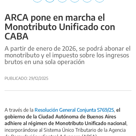
a
w
h
a
i
e
c
i
a
i
n
l
ARCA pone en marcha el
e
t
t
l
k
e
b
t
s
:
e
g
Monotributo Unificado con
o
e
a
C
d
r
CABA
o
r
p
o
i
a
k
:
p
m
n
m
A partir de enero de 2026, se podrá abonar el
:
C
:
p
:
:
monotributo y el impuesto sobre los ingresos
C
o
C
a
C
C
brutos en una sola operación
o
m
o
r
o
o
m
p
m
t
m
m
p
a
p
i
p
p
PUBLICADO:
29/12/2025
a
r
a
r
a
a
r
t
r
r
r
t
i
t
t
t
i
r
i
i
i
r
r
r
r
A través de la
Resolución General Conjunta 5769/25
,
el
gobierno de la Ciudad Autónoma de Buenos Aires
adhiere al régimen de Monotributo Unificado nacional
,
incorporándose al Sistema Único Tributario de la Agencia