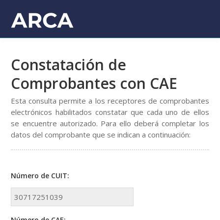
INICIO
Constatación de
COMPROBANTES CON CAI
Comprobantes con CAE
COMPROBANTES SIN CAI
Esta consulta permite a los receptores de comprobantes
electrónicos habilitados constatar que cada uno de ellos
COMPROBANTES CON CAE
se encuentre autorizado. Para ello deberá completar los
datos del comprobante que se indican a continuación:
COMPROBANTES CON CAEA
Número de CUIT:
Número de CAE: