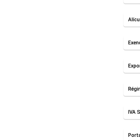
Alíc
Exen
Expor
Régim
IVA 
Porta