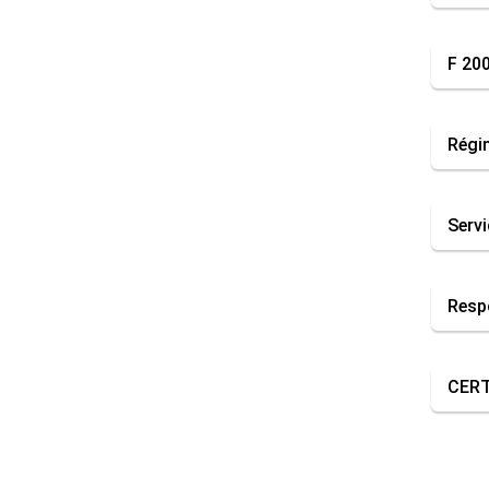
F 200
Régi
Servi
Resp
CERTI