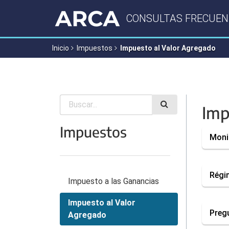
Evitar
CONSULTAS FRECUEN
las
herramientas
de
Inicio
Impuestos
Impuesto al Valor Agregado
navegación
y
pasar
al
contenido
Imp
Impuestos
Moni
Régim
Impuesto a las Ganancias
Impuesto al Valor
Preg
Agregado