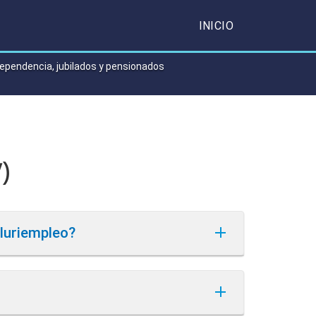
INICIO
dependencia, jubilados y pensionados
V)
luriempleo?
as en el artículo 1º de la
R.G. N° 4003-
 sólo deberá actuar como agente de