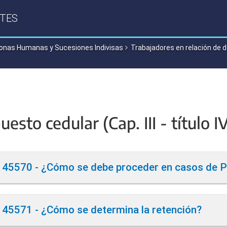
TES
onas Humanas y Sucesiones Indivisas
Trabajadores en relación de 
esto cedular (Cap. III - título I
45570 - ¿Cómo se debe proceder en casos de P
45571 - ¿Cómo se determina la retención?
do los beneficiarios perciban de varios sujetos las rentas referid
017
correspondientes a un mismo régimen —cedular o general—,