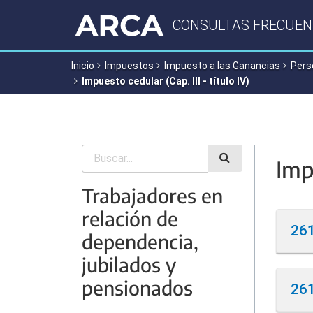
Evitar
CONSULTAS FRECUEN
las
herramientas
de
Inicio
Impuestos
Impuesto a las Ganancias
Pers
navegación
Impuesto cedular (Cap. III - título IV)
y
pasar
al
contenido
Impu
Trabajadores en
relación de
261
dependencia,
jubilados y
pensionados
261
Cuan
E/2