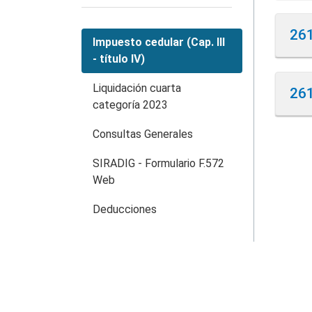
ret
261
A l
La 
Impuesto cedular (Cap. III
— e
- título IV)
a) A
art
de 
b) A
Liquidación cuarta
261
Deb
anu
categoría 2023
En t
a) 
Los
Imp
Consultas Generales
del
equ
TRA
acu
En 
b) 
SIRADIG - Formulario F.572
act
o ju
Web
Fec
En 
Deducciones
pri
Fec
im
del
Fue
Fue
Fec
eq
Fue