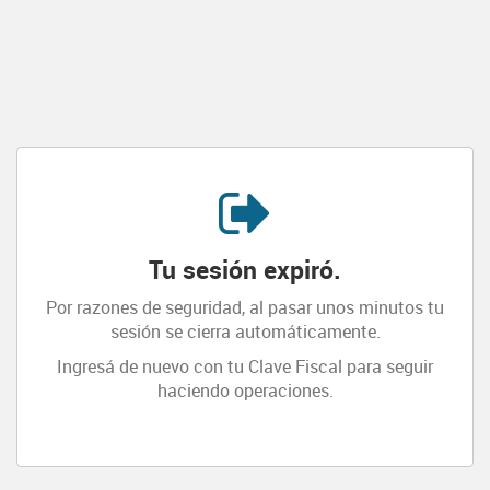
Evitar
las
herramientas
de
navegación
y
pasar
al
contenido
Tu sesión expiró.
Por razones de seguridad, al pasar unos minutos tu
sesión se cierra automáticamente.
Ingresá de nuevo con tu Clave Fiscal para seguir
haciendo operaciones.