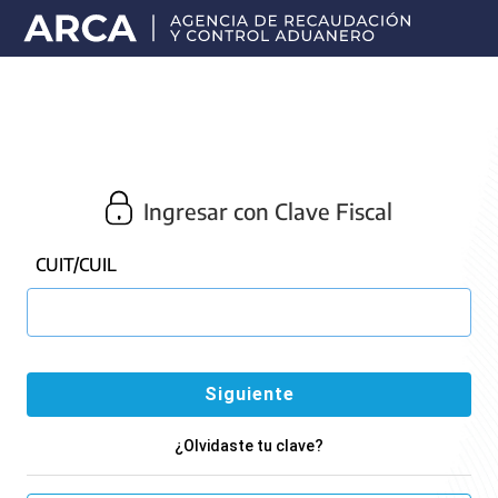
Portal
principal
de
ARCA
Ingresar con Clave Fiscal
CUIT/CUIL
¿Olvidaste tu clave?