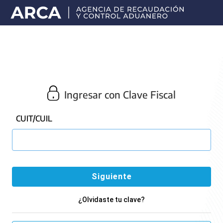
Portal
principal
de
ARCA
Ingresar con Clave Fiscal
CUIT/CUIL
¿Olvidaste tu clave?