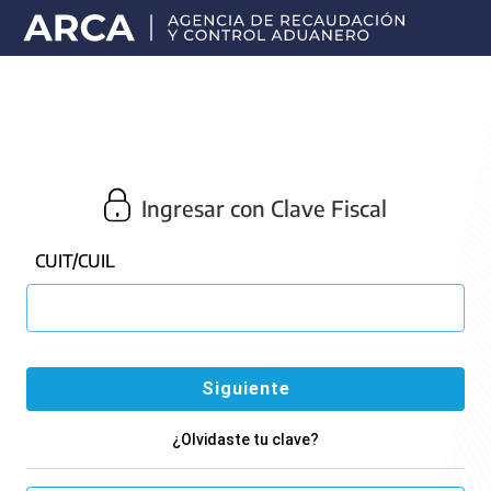
Portal
principal
de
ARCA
Ingresar con Clave Fiscal
CUIT/CUIL
¿Olvidaste tu clave?