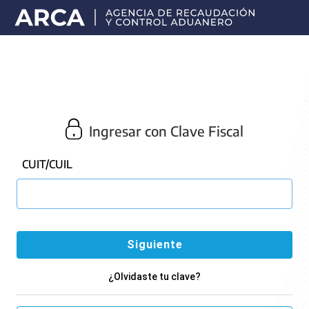
Portal
principal
de
ARCA
Ingresar con Clave Fiscal
CUIT/CUIL
¿Olvidaste tu clave?