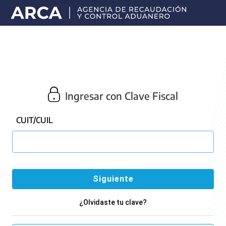
Portal
principal
de
ARCA
Ingresar con Clave Fiscal
CUIT/CUIL
¿Olvidaste tu clave?