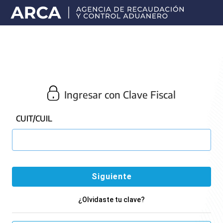
Portal
principal
de
ARCA
Ingresar con Clave Fiscal
CUIT/CUIL
¿Olvidaste tu clave?