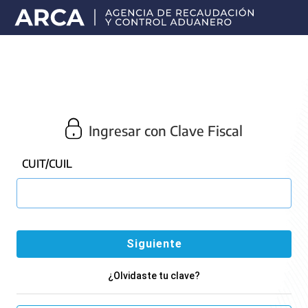
Portal
principal
de
ARCA
Ingresar con Clave Fiscal
CUIT/CUIL
¿Olvidaste tu clave?