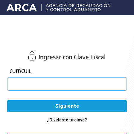
Portal
principal
de
ARCA
Ingresar con Clave Fiscal
CUIT/CUIL
¿Olvidaste tu clave?