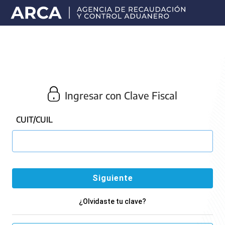
Portal
principal
de
ARCA
Ingresar con Clave Fiscal
CUIT/CUIL
¿Olvidaste tu clave?