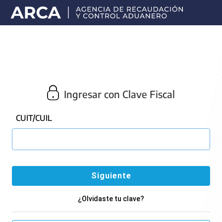
Portal
principal
de
ARCA
Ingresar con Clave Fiscal
CUIT/CUIL
¿Olvidaste tu clave?