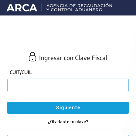
Portal
principal
de
ARCA
Ingresar con Clave Fiscal
CUIT/CUIL
¿Olvidaste tu clave?