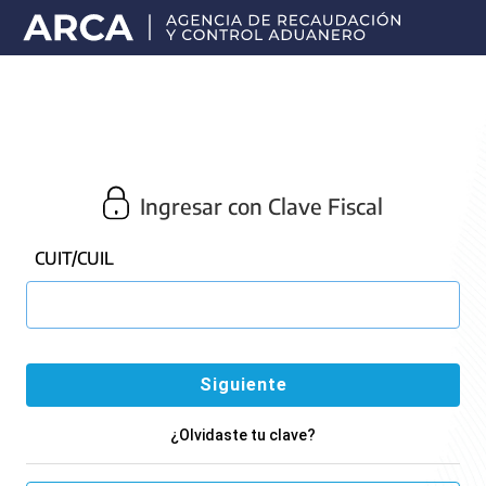
Portal
principal
de
ARCA
Ingresar con Clave Fiscal
CUIT/CUIL
¿Olvidaste tu clave?