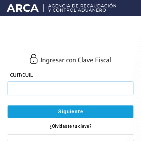
Portal
principal
de
ARCA
Ingresar con Clave Fiscal
CUIT/CUIL
¿Olvidaste tu clave?