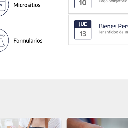
10
Pago obligatorio 
Micrositios
JUE
Bienes Per
13
1er anticipo del 
Formularios