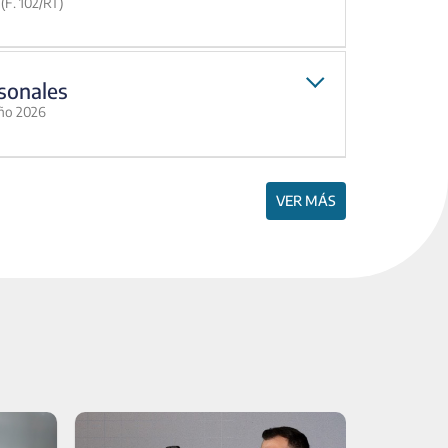
(F. 102/RT)
sonales
año 2026
VER MÁS