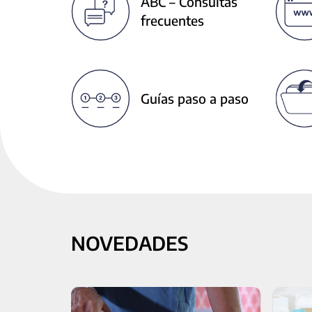
ABC – Consultas
next
frecuentes
buttons
to
change
the
displayed
Guías paso a paso
slide.
NOVEDADES