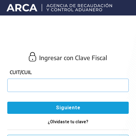
Portal
principal
de
ARCA
Ingresar con Clave Fiscal
CUIT/CUIL
¿Olvidaste tu clave?