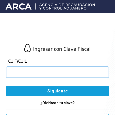
Portal
principal
de
ARCA
Ingresar con Clave Fiscal
CUIT/CUIL
¿Olvidaste tu clave?