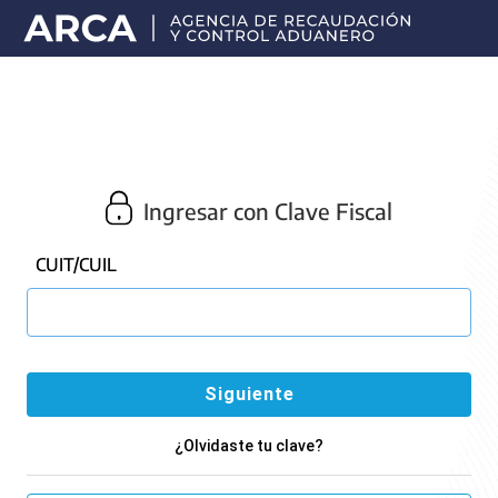
Portal
principal
de
ARCA
Ingresar con Clave Fiscal
CUIT/CUIL
¿Olvidaste tu clave?