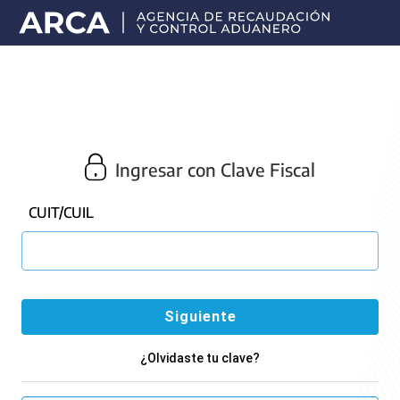
Portal
principal
de
ARCA
Ingresar con Clave Fiscal
CUIT/CUIL
¿Olvidaste tu clave?