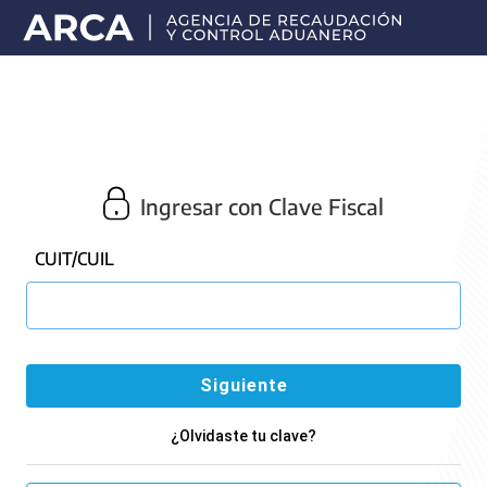
Portal
principal
de
ARCA
Ingresar con Clave Fiscal
CUIT/CUIL
¿Olvidaste tu clave?