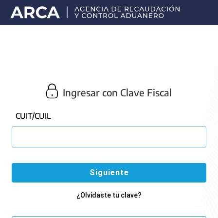
Portal
principal
de
ARCA
Ingresar con Clave Fiscal
CUIT/CUIL
¿Olvidaste tu clave?