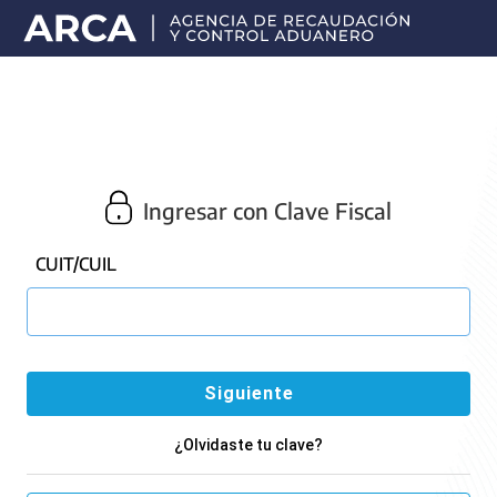
Portal
principal
de
ARCA
Ingresar con Clave Fiscal
CUIT/CUIL
¿Olvidaste tu clave?