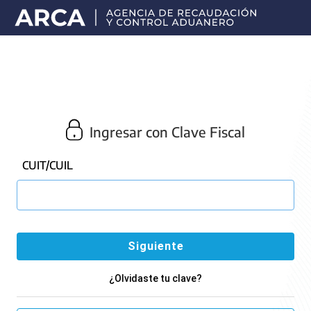
Portal
principal
de
ARCA
Ingresar con Clave Fiscal
CUIT/CUIL
¿Olvidaste tu clave?