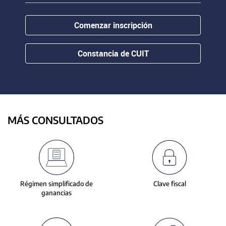
contenido.
or
hovering
Comenzar inscripción
the
mouse
pointer
Constancia de CUIT
over
images.
Use
the
tabs
or
MÁS CONSULTADOS
the
previous
and
next
buttons
to
Régimen simplificado de
Clave fiscal
change
ganancias
the
displayed