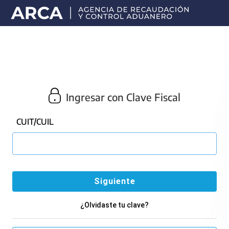
Portal
principal
de
ARCA
Ingresar con Clave Fiscal
CUIT/CUIL
¿Olvidaste tu clave?