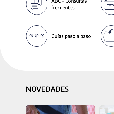
ABC – Consultas
next
frecuentes
buttons
to
change
the
displayed
Guías paso a paso
slide.
NOVEDADES