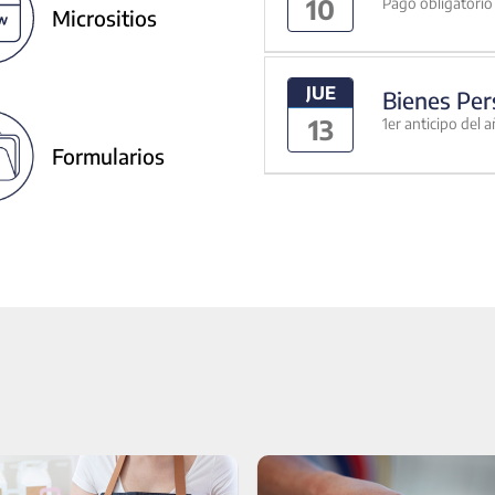
10
Pago obligatorio 
Micrositios
JUE
Bienes Per
13
1er anticipo del 
Formularios