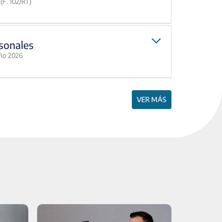
(F. 102/RT)
sonales
año 2026
VER MÁS