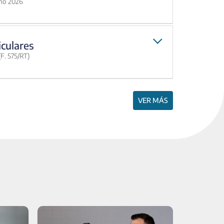
año 2026
iculares
F. 575/RT)
VER MÁS