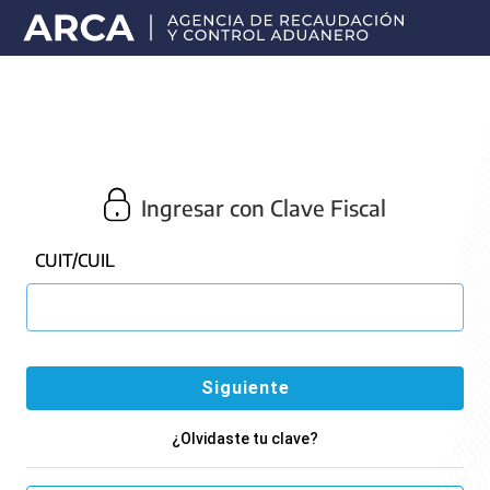
Portal
principal
de
ARCA
Ingresar con Clave Fiscal
CUIT/CUIL
¿Olvidaste tu clave?