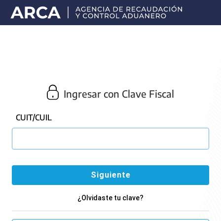
Portal
principal
de
ARCA
Ingresar con Clave Fiscal
CUIT/CUIL
¿Olvidaste tu clave?