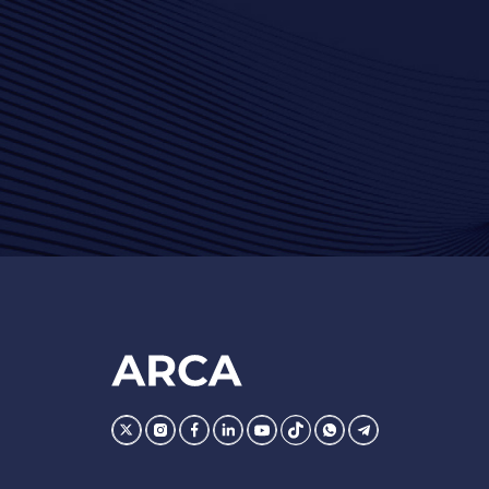
Footer
AFIP
Ir
Conocer
Visitar
Dirigirme
Navegar
Navegar
Whatsapp
Telegram
la
la
la
a
a
a
pagina
pagina
pagina
la
la
la