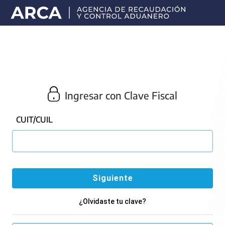
Portal
principal
de
ARCA
Ingresar con Clave Fiscal
CUIT/CUIL
¿Olvidaste tu clave?