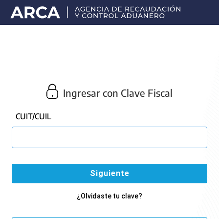
Portal
principal
de
ARCA
Ingresar con Clave Fiscal
CUIT/CUIL
¿Olvidaste tu clave?