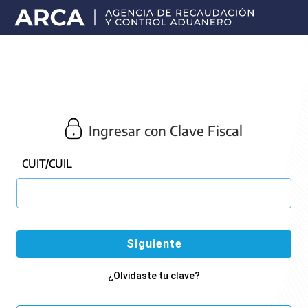
Portal
principal
de
ARCA
Ingresar con Clave Fiscal
CUIT/CUIL
¿Olvidaste tu clave?