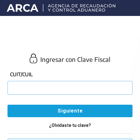
Portal
principal
de
ARCA
Ingresar con Clave Fiscal
CUIT/CUIL
¿Olvidaste tu clave?