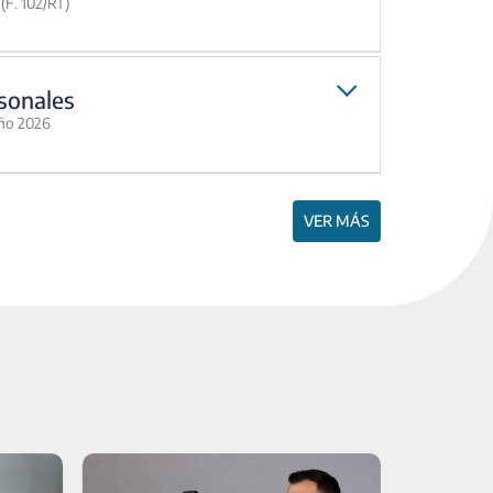
(F. 102/RT)
sonales
año 2026
VER MÁS