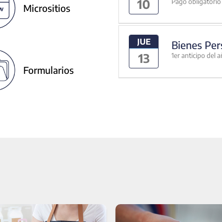
10
Pago obligatorio 
Micrositios
JUE
Bienes Per
13
1er anticipo del 
Formularios