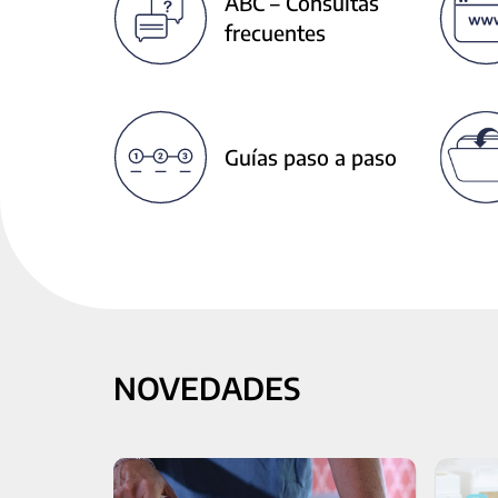
ABC – Consultas
next
frecuentes
buttons
to
change
the
displayed
Guías paso a paso
slide.
NOVEDADES