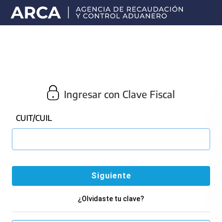
Portal
principal
de
ARCA
Ingresar con Clave Fiscal
CUIT/CUIL
¿Olvidaste tu clave?