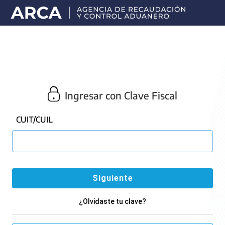
Portal
principal
de
ARCA
Ingresar con Clave Fiscal
CUIT/CUIL
¿Olvidaste tu clave?