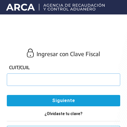
Portal
principal
de
ARCA
Ingresar con Clave Fiscal
CUIT/CUIL
¿Olvidaste tu clave?