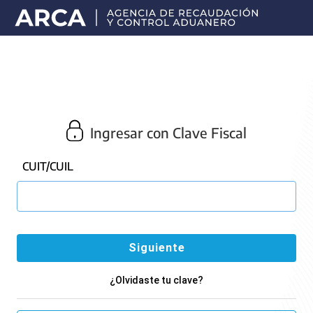
Portal
principal
de
ARCA
Ingresar con Clave Fiscal
CUIT/CUIL
¿Olvidaste tu clave?