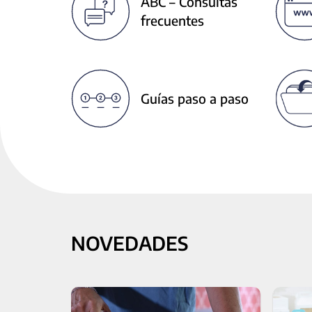
ABC – Consultas
next
frecuentes
buttons
to
change
the
displayed
Guías paso a paso
slide.
NOVEDADES