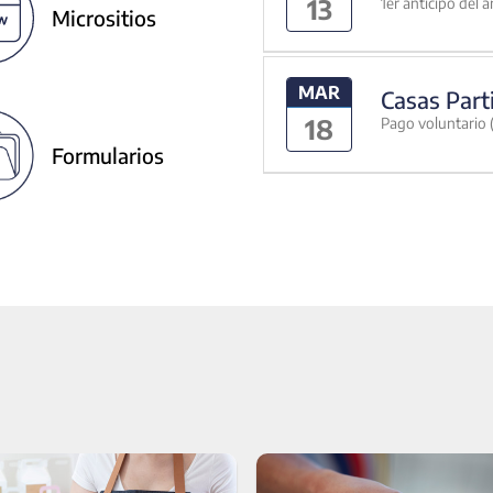
13
1er anticipo del 
Micrositios
MAR
Casas Part
18
Pago voluntario (
Formularios