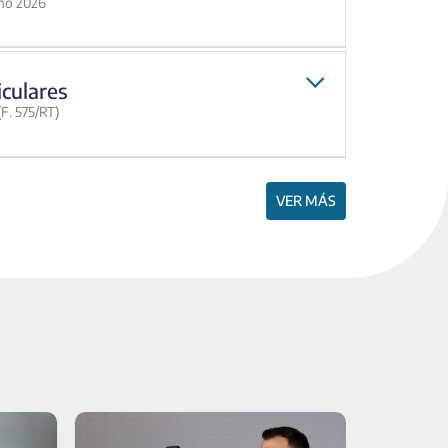
año 2026
iculares
F. 575/RT)
VER MÁS