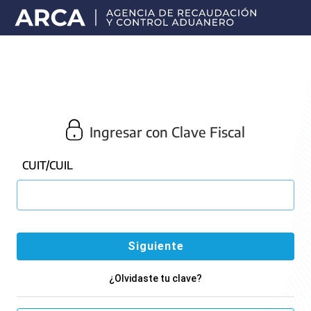
Portal
principal
de
ARCA
Ingresar con Clave Fiscal
CUIT/CUIL
¿Olvidaste tu clave?