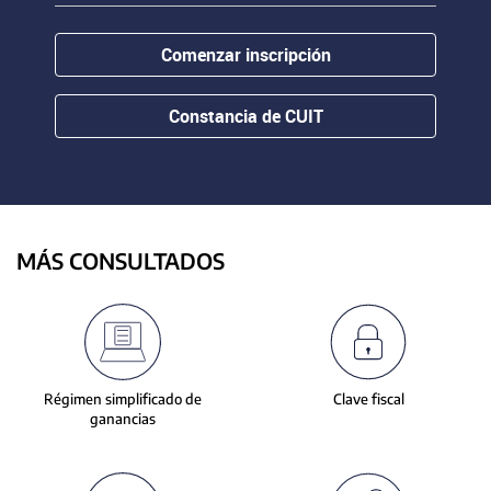
contenido.
or
hovering
Comenzar inscripción
the
mouse
pointer
Constancia de CUIT
over
images.
Use
the
tabs
or
MÁS CONSULTADOS
the
previous
and
next
buttons
to
Régimen simplificado de
Clave fiscal
change
ganancias
the
displayed