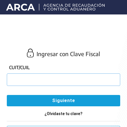
Portal
principal
de
ARCA
Ingresar con Clave Fiscal
CUIT/CUIL
¿Olvidaste tu clave?