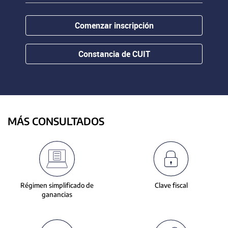
contenido.
or
hovering
Comenzar inscripción
the
mouse
pointer
Constancia de CUIT
over
images.
Use
the
tabs
or
MÁS CONSULTADOS
the
previous
and
next
buttons
to
Régimen simplificado de
Clave fiscal
change
ganancias
the
displayed