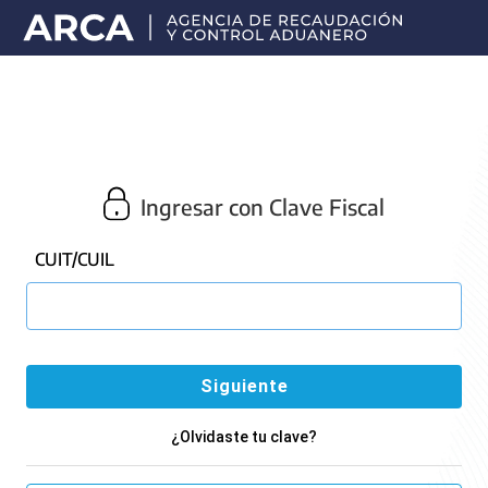
Portal
principal
de
ARCA
Ingresar con Clave Fiscal
CUIT/CUIL
¿Olvidaste tu clave?