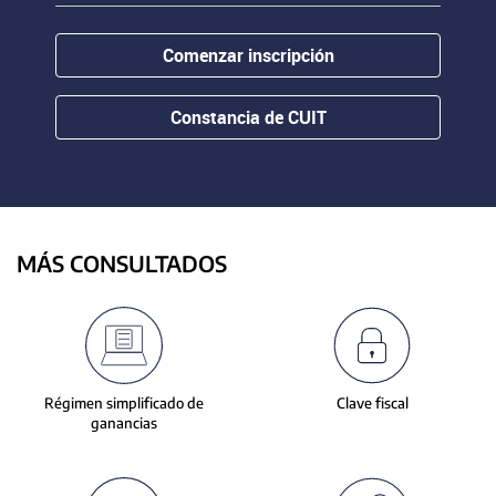
contenido.
or
hovering
Comenzar inscripción
the
mouse
pointer
Constancia de CUIT
over
images.
Use
the
tabs
or
MÁS CONSULTADOS
the
previous
and
next
buttons
to
Régimen simplificado de
Clave fiscal
change
ganancias
the
displayed